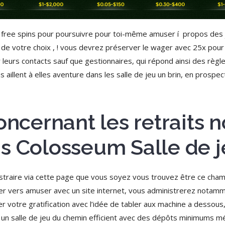
ree spins pour poursuivre pour toi-même amuser í propos des j
 de votre choix , ! vous devrez préserver le wager avec 25x pour
 leurs contacts sauf que gestionnaires, qui répond ainsi des règ
 aillent à elles aventure dans les salle de jeu un brin, en prospec
concernant les retraits
s Colosseum Salle de 
raire via cette page que vous soyez vous trouvez être ce cham
rder vers amuser avec un site internet, vous administrerez notam
r votre gratification avec l’idée de tabler aux machine a dessous
oyez un salle de jeu du chemin efficient avec des dépôts minimums