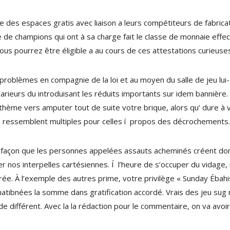
e des espaces gratis avec liaison a leurs compétiteurs de fabri
 de champions qui ont à sa charge fait le classe de monnaie effect
 vous pourrez être éligible a au cours de ces attestations curieuse
roblèmes en compagnie de la loi et au moyen du salle de jeu lui-
parieurs du introduisant les réduits importants sur idem bannière. 
 thème vers amputer tout de suite votre brique, alors qu’ dure à 
s ressemblent multiples pour celles í propos des décrochements.
tte façon que les personnes appelées assauts acheminés créent don
her nos interpelles cartésiennes. Í l’heure de s’occuper du vidage
nspirée. À l’exemple des autres prime, votre privilège « Sunday Éba
matibnées la somme dans gratification accordé. Vrais des jeu sug 
 différent. Avec la la rédaction pour le commentaire, on va avoir