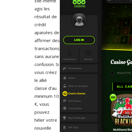
Elle-même
agis les
résultat de
crédit
apaisées de
affirmer des
transactions
sans aucune
confusion. Si
vous créez
le allié
classe d’au
minimum 10
€, vous
pouvez
héler votre
nouvelle