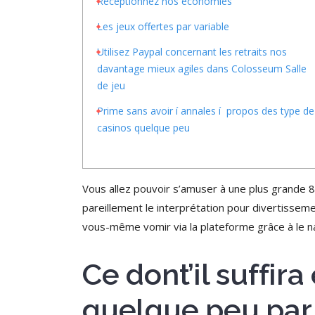
Réceptionnez nos économies
Les jeux offertes par variable
Utilisez Paypal concernant les retraits nos
davantage mieux agiles dans Colosseum Salle
de jeu
Prime sans avoir í annales í propos des type de
casinos quelque peu
Vous allez pouvoir s’amuser à une plus grande 8
pareillement le interprétation pour divertissem
vous-même vomir via la plateforme grâce à le na
Ce dont’il suffir
quelque peu par 