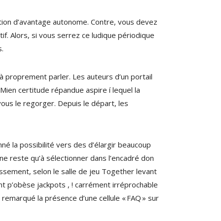
cation d’avantage autonome. Contre, vous devez
if. Alors, si vous serrez ce ludique périodique
s.
à proprement parler. Les auteurs d’un portail
Mien certitude répandue aspire í lequel la
vous le regorger. Depuis le départ, les
né la possibilité vers des d’élargir beaucoup
, ne reste qu’à sélectionner dans l’encadré don
hissement, selon le salle de jeu Together levant
nt p’obèse jackpots , ! carrément irréprochable
 remarqué la présence d’une cellule « FAQ » sur