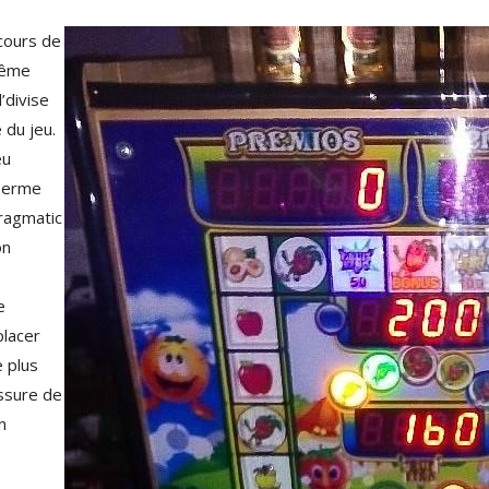
cours de
même
l’divise
 du jeu.
eu
 Terme
Pragmatic
on
e
placer
 plus
assure de
n