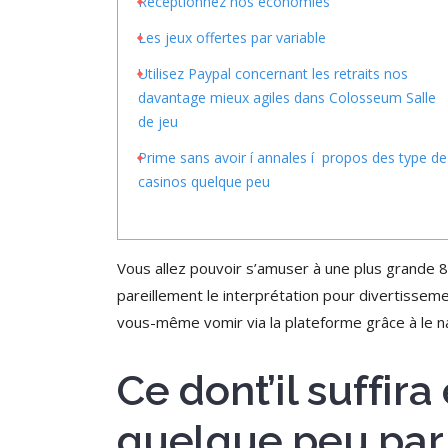
Réceptionnez nos économies
Les jeux offertes par variable
Utilisez Paypal concernant les retraits nos
davantage mieux agiles dans Colosseum Salle
de jeu
Prime sans avoir í annales í propos des type de
casinos quelque peu
Vous allez pouvoir s’amuser à une plus grande 8
pareillement le interprétation pour divertissem
vous-même vomir via la plateforme grâce à le na
Ce dont’il suffir
quelque peu par 