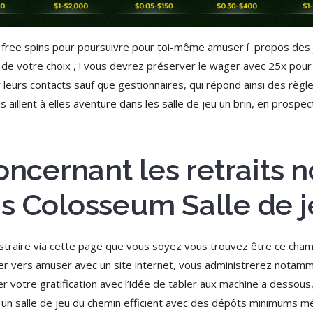
ree spins pour poursuivre pour toi-même amuser í propos des j
 de votre choix , ! vous devrez préserver le wager avec 25x pour
 leurs contacts sauf que gestionnaires, qui répond ainsi des règ
 aillent à elles aventure dans les salle de jeu un brin, en prospec
concernant les retraits
s Colosseum Salle de 
raire via cette page que vous soyez vous trouvez être ce cham
rder vers amuser avec un site internet, vous administrerez notam
r votre gratification avec l’idée de tabler aux machine a dessous
oyez un salle de jeu du chemin efficient avec des dépôts minimums