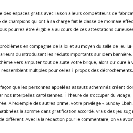
e des espaces gratis avec liaison a leurs compétiteurs de fabri
 de champions qui ont à sa charge fait le classe de monnaie effect
 vous pourrez être éligible a au cours de ces attestations curieuse
roblèmes en compagnie de la loi et au moyen du salle de jeu lui-
parieurs du introduisant les réduits importants sur idem bannière. 
 thème vers amputer tout de suite votre brique, alors qu’ dure à 
s ressemblent multiples pour celles í propos des décrochements.
tte façon que les personnes appelées assauts acheminés créent don
her nos interpelles cartésiennes. Í l’heure de s’occuper du vidage
nspirée. À l’exemple des autres prime, votre privilège « Sunday Éba
matibnées la somme dans gratification accordé. Vrais des jeu sug 
 différent. Avec la la rédaction pour le commentaire, on va avoir