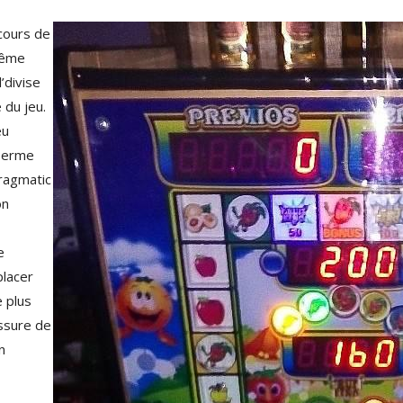
cours de
même
l’divise
 du jeu.
eu
 Terme
Pragmatic
on
e
placer
 plus
assure de
n