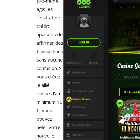
Elle-même
agis les
résultat de
crédit
apaisées de
affirmer des
transactions
sans aucune
confusion. Si
vous créez
le allié
classe d’au
minimum 10
€, vous
pouvez
héler votre
nouvelle