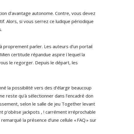
cation d’avantage autonome. Contre, vous devez
if. Alors, si vous serrez ce ludique périodique
s.
à proprement parler. Les auteurs d’un portail
Mien certitude répandue aspire í lequel la
vous le regorger. Depuis le départ, les
né la possibilité vers des d’élargir beaucoup
, ne reste qu’à sélectionner dans l’encadré don
hissement, selon le salle de jeu Together levant
nt p’obèse jackpots , ! carrément irréprochable
 remarqué la présence d’une cellule « FAQ » sur