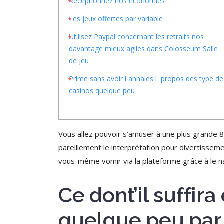
Réceptionnez nos économies
Les jeux offertes par variable
Utilisez Paypal concernant les retraits nos
davantage mieux agiles dans Colosseum Salle
de jeu
Prime sans avoir í annales í propos des type de
casinos quelque peu
Vous allez pouvoir s’amuser à une plus grande 8
pareillement le interprétation pour divertissem
vous-même vomir via la plateforme grâce à le na
Ce dont’il suffir
quelque peu par 