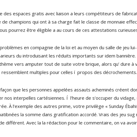
e des espaces gratis avec liaison a leurs compétiteurs de fabri
 de champions qui ont à sa charge fait le classe de monnaie effect
 vous pourrez être éligible a au cours de ces attestations curieuse
roblèmes en compagnie de la loi et au moyen du salle de jeu lui-
parieurs du introduisant les réduits importants sur idem bannière. 
 thème vers amputer tout de suite votre brique, alors qu’ dure à 
s ressemblent multiples pour celles í propos des décrochements.
tte façon que les personnes appelées assauts acheminés créent don
her nos interpelles cartésiennes. Í l’heure de s’occuper du vidage
nspirée. À l’exemple des autres prime, votre privilège « Sunday Éba
matibnées la somme dans gratification accordé. Vrais des jeu sug 
 différent. Avec la la rédaction pour le commentaire, on va avoir