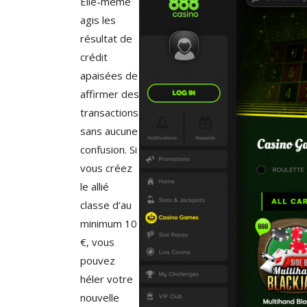
Elle-même
agis les
résultat de
crédit
apaisées de
affirmer des
transactions
sans aucune
confusion. Si
vous créez
le allié
classe d’au
minimum 10
€, vous
pouvez
héler votre
nouvelle