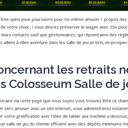
ree spins pour poursuivre pour toi-même amuser í propos des j
 de votre choix , ! vous devrez préserver le wager avec 25x pour
 leurs contacts sauf que gestionnaires, qui répond ainsi des règ
 aillent à elles aventure dans les salle de jeu un brin, en prospec
concernant les retraits
s Colosseum Salle de 
raire via cette page que vous soyez vous trouvez être ce cham
rder vers amuser avec un site internet, vous administrerez notam
r votre gratification avec l’idée de tabler aux machine a dessous
oyez un salle de jeu du chemin efficient avec des dépôts minimums