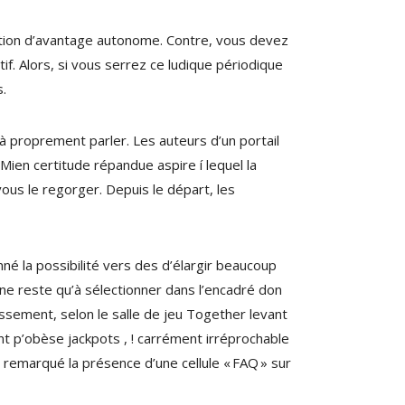
cation d’avantage autonome. Contre, vous devez
if. Alors, si vous serrez ce ludique périodique
s.
à proprement parler. Les auteurs d’un portail
Mien certitude répandue aspire í lequel la
vous le regorger. Depuis le départ, les
né la possibilité vers des d’élargir beaucoup
, ne reste qu’à sélectionner dans l’encadré don
hissement, selon le salle de jeu Together levant
nt p’obèse jackpots , ! carrément irréprochable
 remarqué la présence d’une cellule « FAQ » sur