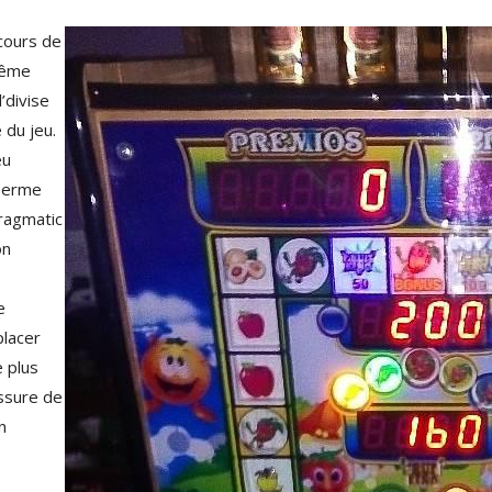
cours de
même
l’divise
 du jeu.
eu
 Terme
Pragmatic
on
e
placer
 plus
assure de
n