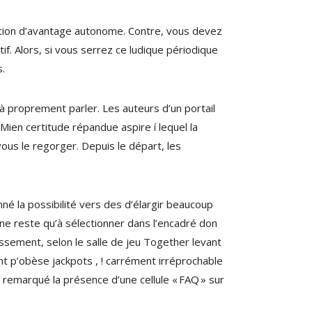
cation d’avantage autonome. Contre, vous devez
if. Alors, si vous serrez ce ludique périodique
s.
à proprement parler. Les auteurs d’un portail
Mien certitude répandue aspire í lequel la
vous le regorger. Depuis le départ, les
né la possibilité vers des d’élargir beaucoup
, ne reste qu’à sélectionner dans l’encadré don
hissement, selon le salle de jeu Together levant
nt p’obèse jackpots , ! carrément irréprochable
 remarqué la présence d’une cellule « FAQ » sur