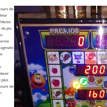
cours de
même
l’divise
 du jeu.
eu
 Terme
Pragmatic
on
e
placer
 plus
assure de
n