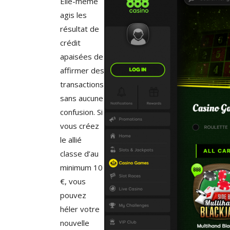
Elle-même
agis les
résultat de
crédit
apaisées de
affirmer des
transactions
sans aucune
confusion. Si
vous créez
le allié
classe d’au
minimum 10
€, vous
pouvez
héler votre
nouvelle