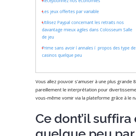
Réceptionnez nos économies
Les jeux offertes par variable
Utilisez Paypal concernant les retraits nos
davantage mieux agiles dans Colosseum Salle
de jeu
Prime sans avoir í annales í propos des type de
casinos quelque peu
Vous allez pouvoir s’amuser à une plus grande 8
pareillement le interprétation pour divertissem
vous-même vomir via la plateforme grâce à le na
Ce dont’il suffir
quelque peu par 