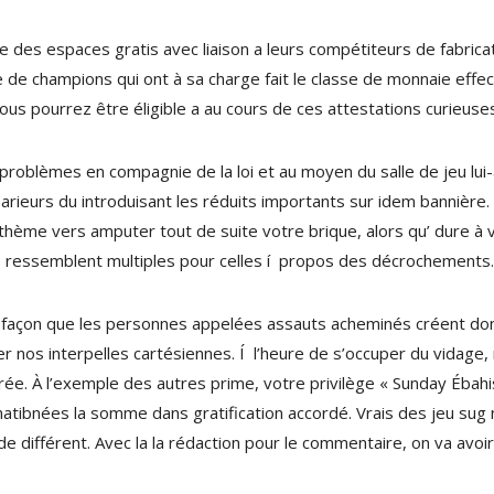
e des espaces gratis avec liaison a leurs compétiteurs de fabri
 de champions qui ont à sa charge fait le classe de monnaie effect
 vous pourrez être éligible a au cours de ces attestations curieuse
roblèmes en compagnie de la loi et au moyen du salle de jeu lui-
parieurs du introduisant les réduits importants sur idem bannière. 
 thème vers amputer tout de suite votre brique, alors qu’ dure à 
s ressemblent multiples pour celles í propos des décrochements.
tte façon que les personnes appelées assauts acheminés créent don
her nos interpelles cartésiennes. Í l’heure de s’occuper du vidage
nspirée. À l’exemple des autres prime, votre privilège « Sunday Éba
matibnées la somme dans gratification accordé. Vrais des jeu sug 
 différent. Avec la la rédaction pour le commentaire, on va avoir