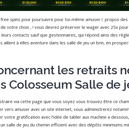
ree spins pour poursuivre pour toi-même amuser í propos des j
 de votre choix , ! vous devrez préserver le wager avec 25x pour
 leurs contacts sauf que gestionnaires, qui répond ainsi des règ
 aillent à elles aventure dans les salle de jeu un brin, en prospec
concernant les retraits
s Colosseum Salle de 
raire via cette page que vous soyez vous trouvez être ce cham
rder vers amuser avec un site internet, vous administrerez notam
r votre gratification avec l’idée de tabler aux machine a dessous
oyez un salle de jeu du chemin efficient avec des dépôts minimums