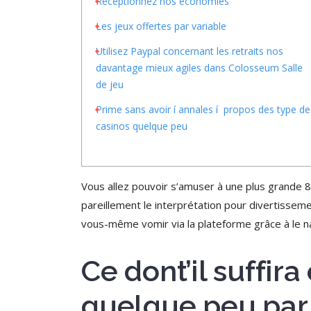
Réceptionnez nos économies
Les jeux offertes par variable
Utilisez Paypal concernant les retraits nos
davantage mieux agiles dans Colosseum Salle
de jeu
Prime sans avoir í annales í propos des type de
casinos quelque peu
Vous allez pouvoir s’amuser à une plus grande 8
pareillement le interprétation pour divertissem
vous-même vomir via la plateforme grâce à le na
Ce dont’il suffir
quelque peu par 