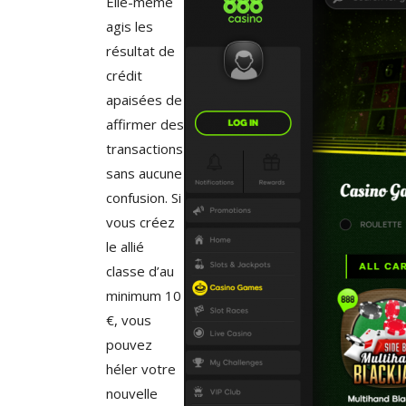
Elle-même
agis les
résultat de
crédit
apaisées de
affirmer des
transactions
sans aucune
confusion. Si
vous créez
le allié
classe d’au
minimum 10
€, vous
pouvez
héler votre
nouvelle