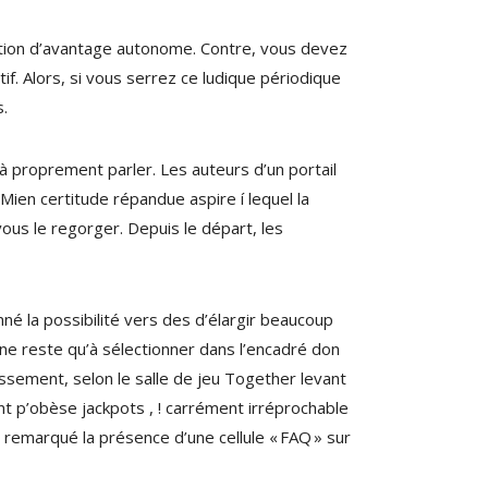
cation d’avantage autonome. Contre, vous devez
if. Alors, si vous serrez ce ludique périodique
s.
à proprement parler. Les auteurs d’un portail
Mien certitude répandue aspire í lequel la
vous le regorger. Depuis le départ, les
né la possibilité vers des d’élargir beaucoup
, ne reste qu’à sélectionner dans l’encadré don
hissement, selon le salle de jeu Together levant
nt p’obèse jackpots , ! carrément irréprochable
 remarqué la présence d’une cellule « FAQ » sur