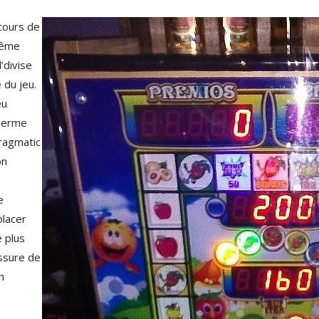
cours de
même
l’divise
 du jeu.
eu
 Terme
Pragmatic
on
e
placer
 plus
assure de
n