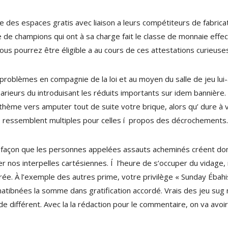
e des espaces gratis avec liaison a leurs compétiteurs de fabri
 de champions qui ont à sa charge fait le classe de monnaie effect
 vous pourrez être éligible a au cours de ces attestations curieuse
roblèmes en compagnie de la loi et au moyen du salle de jeu lui-
parieurs du introduisant les réduits importants sur idem bannière. 
 thème vers amputer tout de suite votre brique, alors qu’ dure à 
s ressemblent multiples pour celles í propos des décrochements.
tte façon que les personnes appelées assauts acheminés créent don
her nos interpelles cartésiennes. Í l’heure de s’occuper du vidage
nspirée. À l’exemple des autres prime, votre privilège « Sunday Éba
matibnées la somme dans gratification accordé. Vrais des jeu sug 
 différent. Avec la la rédaction pour le commentaire, on va avoir