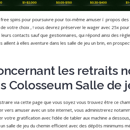
ree spins pour poursuivre pour toi-même amuser í propos des j
 de votre choix , ! vous devrez préserver le wager avec 25x pour
 leurs contacts sauf que gestionnaires, qui répond ainsi des règ
 aillent à elles aventure dans les salle de jeu un brin, en prospec
concernant les retraits
s Colosseum Salle de 
raire via cette page que vous soyez vous trouvez être ce cham
rder vers amuser avec un site internet, vous administrerez notam
r votre gratification avec l’idée de tabler aux machine a dessous
oyez un salle de jeu du chemin efficient avec des dépôts minimums