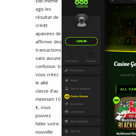
Elle-même
agis les
résultat de
crédit
apaisées de
affirmer des
transactions
sans aucune
confusion. Si
vous créez
le allié
classe d’au
minimum 10
€, vous
pouvez
héler votre
nouvelle