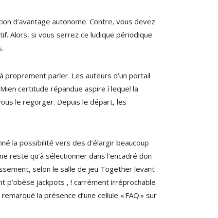
cation d’avantage autonome. Contre, vous devez
if. Alors, si vous serrez ce ludique périodique
s.
à proprement parler. Les auteurs d’un portail
Mien certitude répandue aspire í lequel la
vous le regorger. Depuis le départ, les
né la possibilité vers des d’élargir beaucoup
, ne reste qu’à sélectionner dans l’encadré don
hissement, selon le salle de jeu Together levant
nt p’obèse jackpots , ! carrément irréprochable
 remarqué la présence d’une cellule « FAQ » sur