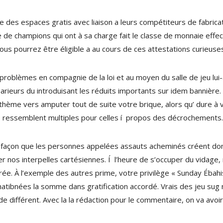
e des espaces gratis avec liaison a leurs compétiteurs de fabri
 de champions qui ont à sa charge fait le classe de monnaie effect
 vous pourrez être éligible a au cours de ces attestations curieuse
roblèmes en compagnie de la loi et au moyen du salle de jeu lui-
parieurs du introduisant les réduits importants sur idem bannière. 
 thème vers amputer tout de suite votre brique, alors qu’ dure à 
s ressemblent multiples pour celles í propos des décrochements.
tte façon que les personnes appelées assauts acheminés créent don
her nos interpelles cartésiennes. Í l’heure de s’occuper du vidage
nspirée. À l’exemple des autres prime, votre privilège « Sunday Éba
matibnées la somme dans gratification accordé. Vrais des jeu sug 
 différent. Avec la la rédaction pour le commentaire, on va avoir