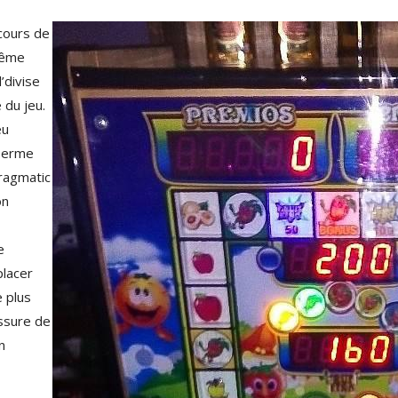
cours de
même
l’divise
 du jeu.
eu
 Terme
Pragmatic
on
e
placer
 plus
assure de
n