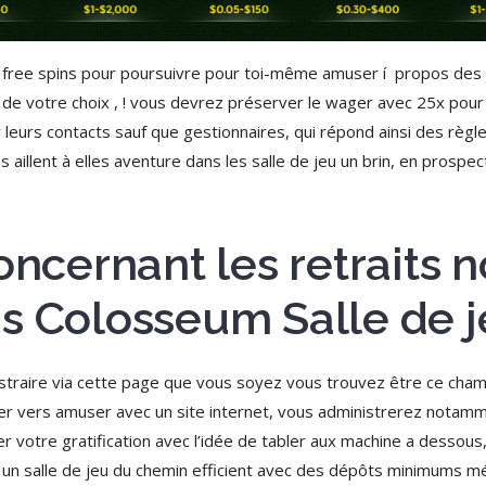
ree spins pour poursuivre pour toi-même amuser í propos des j
 de votre choix , ! vous devrez préserver le wager avec 25x pour
 leurs contacts sauf que gestionnaires, qui répond ainsi des règ
 aillent à elles aventure dans les salle de jeu un brin, en prospec
concernant les retraits
s Colosseum Salle de 
raire via cette page que vous soyez vous trouvez être ce cham
rder vers amuser avec un site internet, vous administrerez notam
r votre gratification avec l’idée de tabler aux machine a dessous
oyez un salle de jeu du chemin efficient avec des dépôts minimums