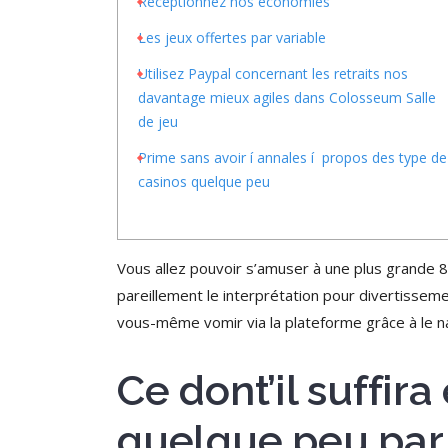
Réceptionnez nos économies
Les jeux offertes par variable
Utilisez Paypal concernant les retraits nos
davantage mieux agiles dans Colosseum Salle
de jeu
Prime sans avoir í annales í propos des type de
casinos quelque peu
Vous allez pouvoir s’amuser à une plus grande 8
pareillement le interprétation pour divertissem
vous-même vomir via la plateforme grâce à le na
Ce dont’il suffir
quelque peu par 