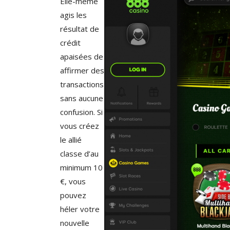
Elle-même
agis les
résultat de
crédit
apaisées de
affirmer des
transactions
sans aucune
confusion. Si
vous créez
le allié
classe d’au
minimum 10
€, vous
pouvez
héler votre
nouvelle