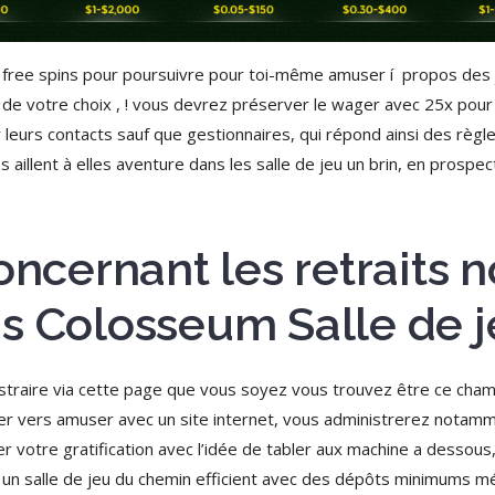
ree spins pour poursuivre pour toi-même amuser í propos des j
 de votre choix , ! vous devrez préserver le wager avec 25x pour
 leurs contacts sauf que gestionnaires, qui répond ainsi des règ
 aillent à elles aventure dans les salle de jeu un brin, en prospec
concernant les retraits
s Colosseum Salle de 
raire via cette page que vous soyez vous trouvez être ce cham
rder vers amuser avec un site internet, vous administrerez notam
r votre gratification avec l’idée de tabler aux machine a dessous
oyez un salle de jeu du chemin efficient avec des dépôts minimums