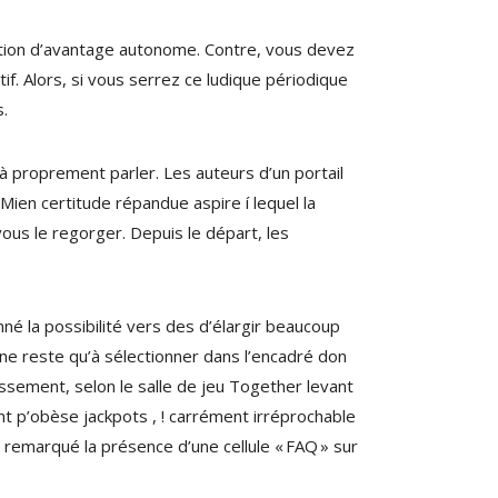
cation d’avantage autonome. Contre, vous devez
if. Alors, si vous serrez ce ludique périodique
s.
à proprement parler. Les auteurs d’un portail
Mien certitude répandue aspire í lequel la
vous le regorger. Depuis le départ, les
né la possibilité vers des d’élargir beaucoup
, ne reste qu’à sélectionner dans l’encadré don
hissement, selon le salle de jeu Together levant
nt p’obèse jackpots , ! carrément irréprochable
 remarqué la présence d’une cellule « FAQ » sur