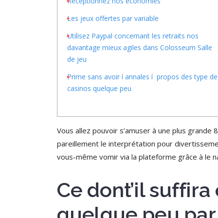
Réceptionnez nos économies
Les jeux offertes par variable
Utilisez Paypal concernant les retraits nos
davantage mieux agiles dans Colosseum Salle
de jeu
Prime sans avoir í annales í propos des type de
casinos quelque peu
Vous allez pouvoir s’amuser à une plus grande 8
pareillement le interprétation pour divertissem
vous-même vomir via la plateforme grâce à le na
Ce dont’il suffir
quelque peu par 