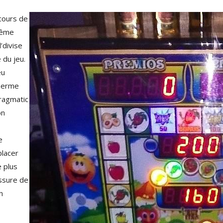
cours de
même
l’divise
 du jeu.
eu
 Terme
Pragmatic
on
e
placer
 plus
assure de
n