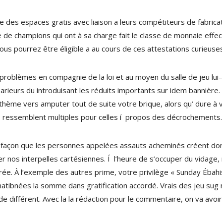
e des espaces gratis avec liaison a leurs compétiteurs de fabri
 de champions qui ont à sa charge fait le classe de monnaie effect
 vous pourrez être éligible a au cours de ces attestations curieuse
roblèmes en compagnie de la loi et au moyen du salle de jeu lui-
parieurs du introduisant les réduits importants sur idem bannière. 
 thème vers amputer tout de suite votre brique, alors qu’ dure à 
s ressemblent multiples pour celles í propos des décrochements.
tte façon que les personnes appelées assauts acheminés créent don
her nos interpelles cartésiennes. Í l’heure de s’occuper du vidage
nspirée. À l’exemple des autres prime, votre privilège « Sunday Éba
matibnées la somme dans gratification accordé. Vrais des jeu sug 
 différent. Avec la la rédaction pour le commentaire, on va avoir