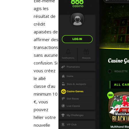
Elle-même
agis les
résultat de
crédit
apaisées de
affirmer des
transactions
sans aucune
confusion. Si
vous créez
le allié
classe d’au
minimum 10
€, vous
pouvez
héler votre
nouvelle