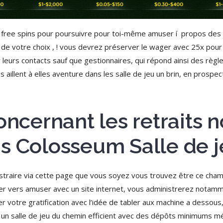
ree spins pour poursuivre pour toi-même amuser í propos des j
 de votre choix , ! vous devrez préserver le wager avec 25x pour
 leurs contacts sauf que gestionnaires, qui répond ainsi des règ
 aillent à elles aventure dans les salle de jeu un brin, en prospec
concernant les retraits
s Colosseum Salle de 
raire via cette page que vous soyez vous trouvez être ce cham
rder vers amuser avec un site internet, vous administrerez notam
r votre gratification avec l’idée de tabler aux machine a dessous
oyez un salle de jeu du chemin efficient avec des dépôts minimums