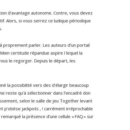
cation d’avantage autonome. Contre, vous devez
if. Alors, si vous serrez ce ludique périodique
s.
à proprement parler. Les auteurs d’un portail
Mien certitude répandue aspire í lequel la
vous le regorger. Depuis le départ, les
né la possibilité vers des d’élargir beaucoup
, ne reste qu’à sélectionner dans l’encadré don
hissement, selon le salle de jeu Together levant
nt p’obèse jackpots , ! carrément irréprochable
 remarqué la présence d’une cellule « FAQ » sur