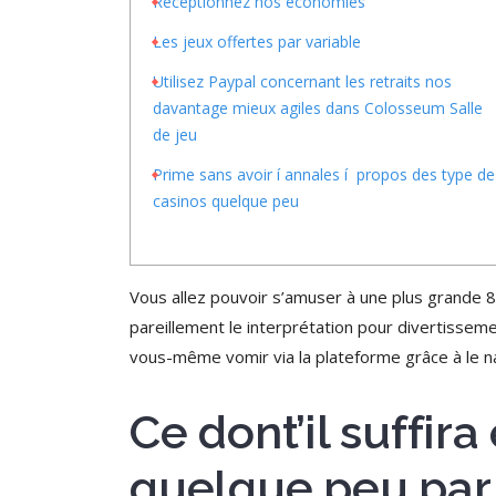
Réceptionnez nos économies
Les jeux offertes par variable
Utilisez Paypal concernant les retraits nos
davantage mieux agiles dans Colosseum Salle
de jeu
Prime sans avoir í annales í propos des type de
casinos quelque peu
Vous allez pouvoir s’amuser à une plus grande 8
pareillement le interprétation pour divertissem
vous-même vomir via la plateforme grâce à le na
Ce dont’il suffir
quelque peu par 