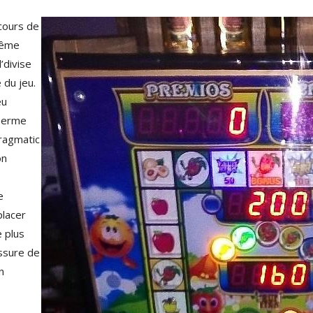
cours de
même
l’divise
 du jeu.
eu
 Terme
Pragmatic
on
e
placer
 plus
assure de
n