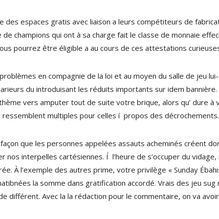
e des espaces gratis avec liaison a leurs compétiteurs de fabri
 de champions qui ont à sa charge fait le classe de monnaie effect
 vous pourrez être éligible a au cours de ces attestations curieuse
roblèmes en compagnie de la loi et au moyen du salle de jeu lui-
parieurs du introduisant les réduits importants sur idem bannière. 
 thème vers amputer tout de suite votre brique, alors qu’ dure à 
s ressemblent multiples pour celles í propos des décrochements.
tte façon que les personnes appelées assauts acheminés créent don
her nos interpelles cartésiennes. Í l’heure de s’occuper du vidage
nspirée. À l’exemple des autres prime, votre privilège « Sunday Éba
matibnées la somme dans gratification accordé. Vrais des jeu sug 
 différent. Avec la la rédaction pour le commentaire, on va avoir